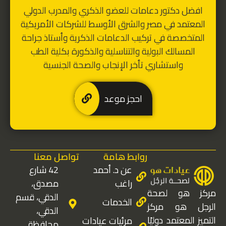
افضل دكتور دعامات للعضو الذكري
والمدرب الدولي
المعتمد في مصر والشرق الأوسط للشركات الأمريكية
المتخصصة في تركيب الدعامات الذكرية
و
أستاذ جراحة
المسالك البولية والتناسلية والذكورة بكلية الطب
واستشاري تأخر الإنجاب والصحة الجنسية
احجز موعد
روابط هامة
تواصل معنا
عن د. أحمد
42 شارع
راغب
مصدق،
مركز هو لصحة
الدقي، قسم
الخدمات
الرجل هو مركز
الدقي،
التميز المعتمد دوليًا
مرئيات عيادات
محافظة