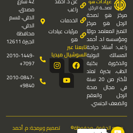
عن د. أحمد
42 شارع
راغب
مصدق،
مركز هو لصحة
الدقي، قسم
الخدمات
الرجل هو مركز
الدقي،
التميز المعتمد دوليًا
مرئيات عيادات
محافظة
ومؤسسه ا.د. أحمد
هو
الجيزة 12611
تابعنا عبر
راغب؛ أستاذ جراحة
السوشيال ميديا
المسالك البولية
2010-1449-
I
Y
F
والذكورة بكلية
7097+
n
o
a
الطب، بخبرة تمتد
s
u
c
2010-0847-
لأكثر من 20 سنة
t
t
e
9840+
في مجال صحة
a
u
b
الرجل والعقم
g
b
o
والضعف الجنسي.
r
e
o
a
k
m
جميع الحقوق محفوظة©
تصميم وبرمجة: م. أحمد
Contact Us