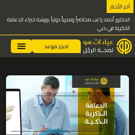
خطي
آخر الأخبار
لى
الدكتور أحمد راغب محاضراً ومدرباً دولياً بورشة خبراء الدعامة
لمحتوى
الذكرية في دبي
احجز موعد