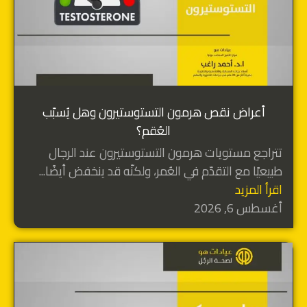
أعراض نقص هرمون التستوستيرون وهل يُسبّب
العُقم؟
تتراجع مستويات هرمون التستوستيرون عند الرجال
طبيعيًا مع التقدّم في العُمر، ولكنّه قد ينخفض أيضًا...
اقرأ المزيد
أغسطس 6, 2026