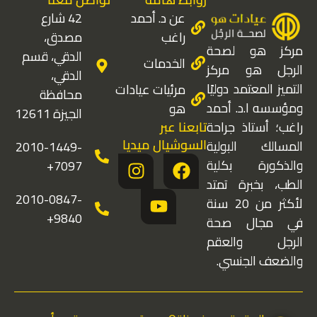
عن د. أحمد
42 شارع
راغب
مصدق،
مركز هو لصحة
الدقي، قسم
الخدمات
الرجل هو مركز
الدقي،
التميز المعتمد دوليًا
مرئيات عيادات
محافظة
ومؤسسه ا.د. أحمد
هو
الجيزة 12611
تابعنا عبر
راغب؛ أستاذ جراحة
السوشيال ميديا
المسالك البولية
2010-1449-
I
Y
F
والذكورة بكلية
7097+
n
o
a
الطب، بخبرة تمتد
s
u
c
2010-0847-
لأكثر من 20 سنة
t
t
e
9840+
في مجال صحة
a
u
b
الرجل والعقم
g
b
o
والضعف الجنسي.
r
e
o
a
k
m