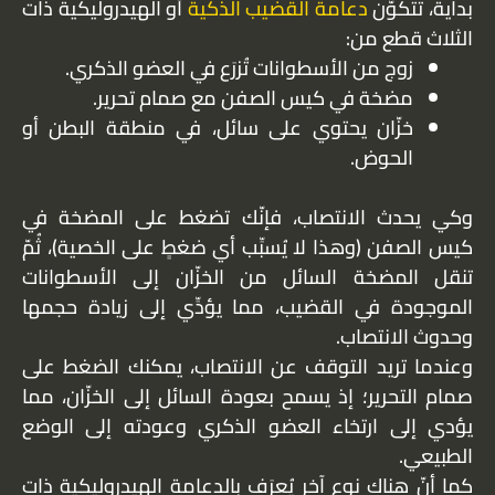
بدايةً، تتكوّن
دعامة القضيب الذكية
أو الهيدروليكية ذات
الثلاث قطع من:
زوج من الأسطوانات تُزرَع في العضو الذكري.
مضخة في كيس الصفن مع صمام تحرير.
خزّان يحتوي على سائل، في منطقة البطن أو
الحوض.
وكي يحدث الانتصاب، فإنّك تضغط على المضخة في
كيس الصفن (وهذا لا يُسبِّب أي ضغطٍ على الخصية)، ثُمّ
تنقل المضخة السائل من الخزّان إلى الأسطوانات
الموجودة في القضيب، مما يؤدِّي إلى زيادة حجمها
وحدوث الانتصاب.
وعندما تريد التوقف عن الانتصاب، يمكنك الضغط على
صمام التحرير؛ إذ يسمح بعودة السائل إلى الخزّان، مما
يؤدي إلى ارتخاء العضو الذكري وعودته إلى الوضع
الطبيعي.
كما أنّ هناك نوع آخر يُعرَف بالدعامة الهيدروليكية ذات