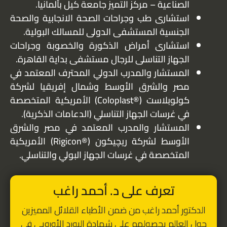
الصناعية – مركز التميز جامعة كيل بألمانيا.
استشارى طب وجراحات الصحة الانجابية والصحة
الجنسية المستشفى الدولى للمسالك البولية.
استشارى أمراض الذكورة والخصوبة وجراحات
الجهاز التناسلى للرجال مستشفى بداية القاهرة.
المستشار والمدرب الدولي المحترف المعتمد في
مصر والشرق الأوسط وشمال إفريقيا لشركة
كولوبلاست (®Coloplast) الأمريكية المتخصصة
في غرسات الجهاز التناسلي (الدعامات الذكرية).
المستشار والمدرب المعتمد في مصر والشرق
الأوسط لشركة ريچيكون (®Rigicon) الأمريكية
المتخصصة في غرسات الجهاز البولي والتناسلي.
تعرف على د. أحمد راغب
الدكتور أحمد راغب من ضمن الأطباء القلائل المميزين
حول العالم بحصولهم على شهادة البورد الأوروبي في