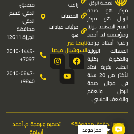
راغب
مصدق،
مركز هو لصحة
الدقي، قسم
الخدمات
الرجل هو مركز
الدقي،
التميز المعتمد دوليًا
مرئيات عيادات
محافظة
ومؤسسه ا.د. أحمد
هو
الجيزة 12611
تابعنا عبر
راغب؛ أستاذ جراحة
السوشيال ميديا
المسالك البولية
2010-1449-
I
Y
F
والذكورة بكلية
7097+
n
o
a
الطب، بخبرة تمتد
s
u
c
2010-0847-
لأكثر من 20 سنة
t
t
e
9840+
في مجال صحة
a
u
b
الرجل والعقم
g
b
o
والضعف الجنسي.
r
e
o
a
k
m
جميع الحقوق محفوظة©
تصميم وبرمجة: م. أحمد
Contact Us
احجز موعد
لعيادات هو
أسامة