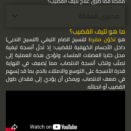
ممكنًا فما طرق علاج تليف القضيب؟
محتوى المقالة
ما هو تليف القضيب؟
هو
تكوّن مفرِط
للنسيج الضام الليفي (النسيج الندبي)
داخل الأجسام الكهفية للقضيب؛ إذ تحلّ أنسجة ليفية
محل خلايا العضلات الملساء، وتؤدي هذه العملية إلى
تصلّب وتندّب أنسجة الانتصاب، مما يُضعِف في النهاية
قدرة الأنسجة على التوسع والامتلاء بالدم، بما قد يُسهِم
في ضعف الانتصاب، ويمكن أن يؤدي إلى فقدان طول
القضيب أو انحنائه.