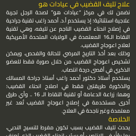
علاج تليف القضيب في عيادات هو
نضمن لك في مركز “عيادات هو” لصحة الرجل تجربة
علاجية استثنائية؛ إذ يستخدم أ.د. أحمد راغب تقنية جراحية
في إصلاح انحناء القضيب الناجم عن تليفه، وهي تقنية
النقاط الـ16 المعتمدة في الولايات المتحدة الأمريكية
لعلاج اعوجاج القضيب.
وذلك بعد أخذ التاريخ المرضي للحالة والفحص، ويمكن
تشخيص اعوجاج القضيب من خلال صورة فقط للعضو
الذكري في أقصى درجة انتصاب.
يستخدم أستاذ دكتور أحمد راغب أستاذ جراحة المسالك
والذكورة طريقتين فقط في اصلاح انحناء القضيب؛
وهما: زراعة الدعامة أو تقنية النقاط الـ 16 .. وأي طرق
أخرى مستخدمة في إصلاح اعوجاج القضيب تُعد غير
معتمدة وغير ناجحة في العلاج.
الخلاصة
يحدث تليف القضيب بسبب تكون مفرط للنسيج الندبي،
بما يؤثّر في الانتصب أو يسبّب انحناء القضيب الذي يُعرَف