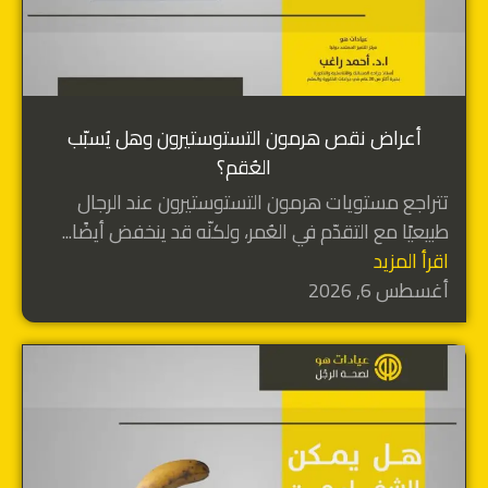
أعراض نقص هرمون التستوستيرون وهل يُسبّب
العُقم؟
تتراجع مستويات هرمون التستوستيرون عند الرجال
طبيعيًا مع التقدّم في العُمر، ولكنّه قد ينخفض أيضًا...
اقرأ المزيد
أغسطس 6, 2026