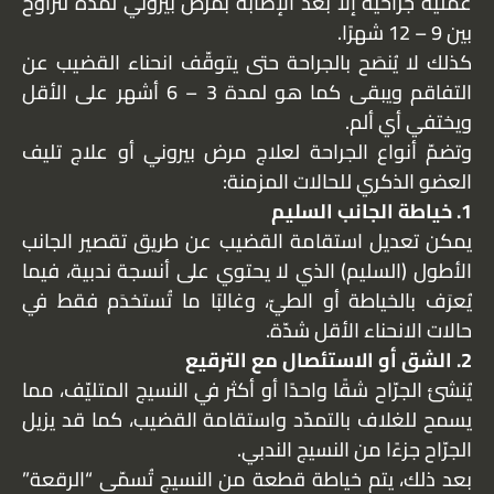
عملية جراحية إلّا بعد الإصابة بمرض بيروني لمدة تتراوح
بين 9 – 12 شهرًا.
كذلك لا يُنصَح بالجراحة حتى يتوقّف انحناء القضيب عن
التفاقم ويبقى كما هو لمدة 3 – 6 أشهر على الأقل
ويختفي أي ألم.
وتضمّ أنواع الجراحة لعلاج مرض بيروني أو علاج تليف
العضو الذكري للحالات المزمنة:
1. خياطة الجانب السليم
يمكن تعديل استقامة القضيب عن طريق تقصير الجانب
الأطول (السليم) الذي لا يحتوي على أنسجة ندبية، فيما
يُعرَف بالخياطة أو الطيّ، وغالبًا ما تُستخدَم فقط في
حالات الانحناء الأقل شدّة.
2. الشق أو الاستئصال مع الترقيع
يُنشئ الجرّاح شقًا واحدًا أو أكثر في النسيج المتليّف، مما
يسمح للغلاف بالتمدّد واستقامة القضيب، كما قد يزيل
الجرّاح جزءًا من النسيج الندبي.
بعد ذلك، يتم خياطة قطعة من النسيج تُسمّى “الرقعة”