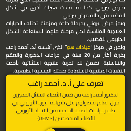
بمرض بيروني، كما قد تحدث تغيرات أخرى في شكل
القضيب في حالة مرض بيروني.
ويمرّ مرض بيروني بمرحلة حادة ومزمنة، تختلف الخيارات
العلاجية المناسبة لكل مرحلة منهما لاستعادة الشكل
الطبيعي للقضيب.
ونحن في مركز “
عيادات هو
” الذي أسّسه أ.د. أحمد راغب
بخبرة أكثر من 20 سنة في جراحات الذكورة والعقم
والتناسلية، نضمن لك تجربة علاجية استثنائية بأحدث
التقنيات العلاجية لاستعادة صحتك الجنسية الطبيعية.
تعرف على أ. د. أحمد راغب
الدكتور أحمد راغب من ضمن الأطباء القلائل المميزين
حول العالم بحصولهم على شهادة البورد الأوروبي في
طب وجراحات الصحة الجنسية من الاتحاد الأوروبي
للأطباء المتخصصين (UEMS)