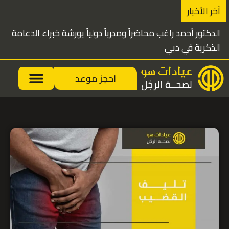
خطي
آخر الأخبار
لى
الدكتور أحمد راغب محاضراً ومدرباً دولياً بورشة خبراء الدعامة
لمحتوى
الذكرية في دبي
احجز موعد