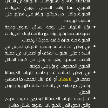
التفاعلية (ROS) و السيتوكينات الالتهابية في السائل
المنوي، مما يُتلف الحمض النووي للحيوانات
المنوية، ويُقلل من حركتها، ويؤثر على قدرتها على
تخصيب البويضة.
يؤثر الالتهاب على لزوجة السائل المنوي ودرجة
حموضته، مما يخلق بيئة غير ملائمة لبقاء الحيوانات
المنوية حية لفترة كافية لحدوث الإخصاب.
في بعض الحالات، قد يتسبب الالتهاب المزمن في
انسداد جزئي بقنوات القذف أو اضطراب في عملية
القذف نفسها، وهو ما يقلل من كمية السائل
المنوي المقذوف أو يؤثر على جودته.
في بعض الحالات قد يصاحب التهاب البروستاتا
ضعف في
الانتصاب
أو آلام أثناء القذف، ما ينعكس
بشكل غير مباشر على انتظام العلاقة الزوجية وفرص
الحمل.
قد يُسبب التهاب البروستاتا البكتيري حدوث عدوى
والتي تُلحق الضرر بالحيوانات المنوية بشكل مباشر.