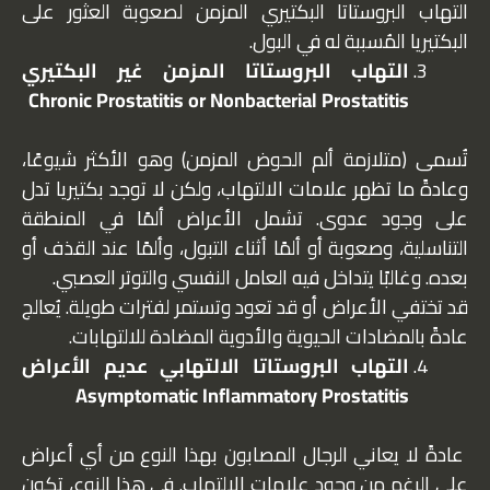
التهاب البروستاتا البكتيري المزمن لصعوبة العثور على
البكتيريا المُسببة له في البول.
التهاب البروستاتا المزمن غير البكتيري
Chronic Prostatitis or Nonbacterial Prostatitis
تُسمى (متلازمة ألم الحوض المزمن) وهو الأكثر شيوعًا،
وعادةً ما تظهر علامات الالتهاب، ولكن لا توجد بكتيريا تدل
على وجود عدوى. تشمل الأعراض ألمًا في المنطقة
التناسلية، وصعوبة أو ألمًا أثناء التبول، وألمًا عند القذف أو
بعده. وغالبًا يتداخل فيه العامل النفسي والتوتر العصبي.
قد تختفي الأعراض أو قد تعود وتستمر لفترات طويلة. يُعالج
عادةً بالمضادات الحيوية والأدوية المضادة للالتهابات.
التهاب البروستاتا الالتهابي عديم الأعراض
Asymptomatic Inflammatory Prostatitis
عادةً لا يعاني الرجال المصابون بهذا النوع من أي أعراض
على الرغم من وجود علامات الالتهاب. في هذا النوع، تكون