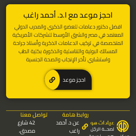
احجز موعد مع ا.د. أحمد راغب
افضل دكتور دعامات للعضو الذكري
والمدرب الدولي
المعتمد في مصر والشرق الأوسط للشركات الأمريكية
المتخصصة في تركيب الدعامات الذكرية
و
أستاذ جراحة
المسالك البولية والتناسلية والذكورة بكلية الطب
واستشاري تأخر الإنجاب والصحة الجنسية
احجز موعد
روابط هامة
تواصل معنا
عن د. أحمد
42 شارع
راغب
مصدق،