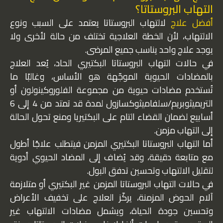
التهاب البروستاتا؟
أفضل علاج
لالتهاب البروستاتا يعتمد على السبب ونوع
الالتهاب، لأن الخطة العلاجية تختلف من حالة لأخرى ولا
يوجد علاج واحد يناسب جميع المرضى.
في حالات التهاب البروستاتا البكتيري الحاد، يُعد العلاج
بالمضادات الحيوية الموجّهة هو الأساس، وغالبًا ما
تُستخدم مضادات حيوية من مجموعة الفلوروكينولون أو
التريميثوبريم/سلفاميثوكسازول لمدة قد تمتد من 4 إلى 6
أسابيع لضمان القضاء التام على البكتيريا ومنع تحول الحالة
إلى التهاب مزمن.
أما التهاب البروستاتا البكتيري المزمن فيتطلب علاجًا أطول
مع متابعة دقيقة، وقد يُضاف إلى المضاد الحيوي أدوية
لتقليل الالتهاب وتحسين تدفق البول.
في حالات التهاب البروستاتا المزمن غير البكتيري أو متلازمة
آلام الحوض المزمنة، يركّز العلاج على تخفيف الأعراض
وتحسين جودة الحياة، ويشمل مضادات الالتهاب غير