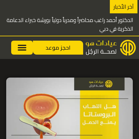
خطي
آخر الأخبار
لى
الدكتور أحمد راغب محاضراً ومدرباً دولياً بورشة خبراء الدعامة
لمحتوى
الذكرية في دبي
احجز موعد