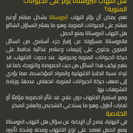
هل التهاب البروستاتا يؤثر على الحيوانات
المنوية؟
نعم، يمكن أن يؤثر التهاب
البروستاتا
بشكل مباشر أوغير
مباشر على الحيوانات المنوية، وهو ما يفسّر التساؤل الشائع
هل التهاب البروستاتا يمنع الحمل.
فالبروستاتا مسؤولة عن إفراز جزء أساسي من السائل
المنوي يحتوي على إنزيمات وعناصر غذائية تحافظ على
حركة الحيوانات المنوية وحيويتها. عند حدوث الالتهاب، قد
يتغير تركيب هذا السائل من حيث الحموضة واللزوجة، كما قد
تزداد نسبة الخلايا الالتهابية والمواد المؤكسدة، مما يؤدي
إلى ضعف حركة الحيوانات المنوية، انخفاض عددها، وزيادة
التشوهات بها.
ومع استمرار الالتهاب دون علاج، قد تتأثر الخصوبة مؤقتًا أو
لفترات أطول، وهو ما يستدعي التشخيص والعلاج المبكر.
الخلاصة
في النهاية، يتضح أن الإجابة عن سؤال هل التهاب البروستاتا
يمنع الحمل تعتمد على نوع الالتهاب ومدته وشدة تأثيره