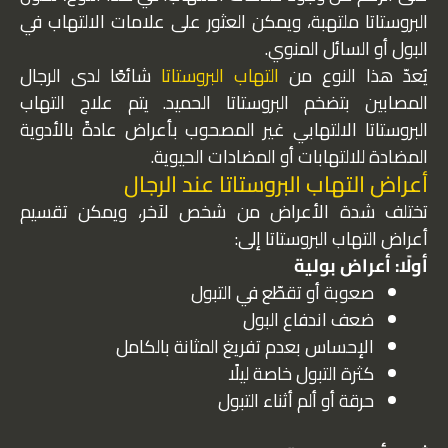
البروستاتا ملتهبة، ويمكن العثور على علامات الالتهاب في
البول أو السائل المنوي.
يُعدّ هذا النوع من
التهاب البروستاتا
شائعًا لدى الرجال
المصابين بتضخم البروستاتا الحميد. يتم علاج التهاب
البروستاتا الالتهابي غير المصحوب بأعراض عادةً بالأدوية
المضادة للالتهابات أو المضادات الحيوية.
أعراض التهاب البروستاتا عند الرجال
تختلف شدة الأعراض من شخص لآخر، ويمكن تقسيم
أعراض التهاب البروستاتا إلى:
أولًا: أعراض بولية
صعوبة أو تقطّع في التبول
ضعف اندفاع البول
الإحساس بعدم تفريغ المثانة بالكامل
كثرة التبول خاصة ليلًا
حرقة أو ألم أثناء التبول