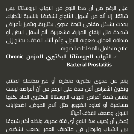
على الرغم من أن هذا النوع من التهاب البروستاتا ليس
شائعًا، إلا أنه من أسهل الأنواع تشخيصًا بالنسبة للأطباء،
يحدث بشكل مفاجئ نتيجة عدوى بكتيرية، ويتميز بأعراض
شديدة مثل ارتفاع الحرارة، قشعريرة، ألم أسفل البطن أو
منطقة العجان، صعوبة التبول، وألم أثناء القذف؛ يحتاج إلى
علاج متكامل بالمضادات الحيوية.
التهاب البروستاتا البكتيري المزمن Chronic
Bacterial Prostatitis
ينتج عن عدوى بكتيرية متكررة أو غير مكتملة العلاج،
وتكون الأعراض أقل حدة على الرغم من أن أعراضه ليست
بنفس شدة أعراض التهاب البروستاتا البكتيري الحاد لكنها
مستمرة أو تعاود الظهور، مثل آلام الحوض، اضطرابات
التبول، وضعف القذف أحيانًا.
يُمكن أن يُصيب هذا النوع أي فئة عمرية، ولكنه أكثر شيوعًا
بين الشباب والرجال في منتصف العمر، يصعب تشخيص