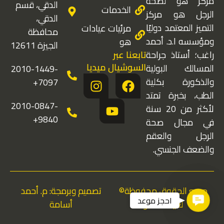
مركز هو لصحة
الدقي، قسم
الخدمات
الرجل هو مركز
الدقي،
التميز المعتمد دوليًا
مرئيات عيادات
محافظة
ومؤسسه ا.د. أحمد
هو
الجيزة 12611
تابعنا عبر
راغب؛ أستاذ جراحة
السوشيال ميديا
المسالك البولية
2010-1449-
I
Y
F
والذكورة بكلية
7097+
n
o
a
الطب، بخبرة تمتد
s
u
c
2010-0847-
لأكثر من 20 سنة
t
t
e
9840+
في مجال صحة
a
u
b
الرجل والعقم
g
b
o
والضعف الجنسي.
r
e
o
a
k
m
جميع الحقوق محفوظة©
تصميم وبرمجة: م. أحمد
Contact Us
احجز موعد
لعيادات هو
أسامة