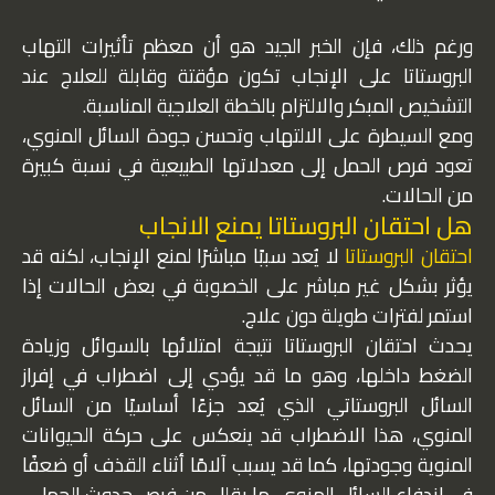
ورغم ذلك، فإن الخبر الجيد هو أن معظم تأثيرات التهاب
البروستاتا على الإنجاب تكون مؤقتة وقابلة للعلاج عند
التشخيص المبكر والالتزام بالخطة العلاجية المناسبة.
ومع السيطرة على الالتهاب وتحسن جودة السائل المنوي،
تعود فرص الحمل إلى معدلاتها الطبيعية في نسبة كبيرة
من الحالات.
هل احتقان البروستاتا يمنع الانجاب
احتقان البروستاتا
لا يُعد سببًا مباشرًا لمنع الإنجاب، لكنه قد
يؤثر بشكل غير مباشر على الخصوبة في بعض الحالات إذا
استمر لفترات طويلة دون علاج.
يحدث احتقان البروستاتا نتيجة امتلائها بالسوائل وزيادة
الضغط داخلها، وهو ما قد يؤدي إلى اضطراب في إفراز
السائل البروستاتي الذي يُعد جزءًا أساسيًا من السائل
المنوي، هذا الاضطراب قد ينعكس على حركة الحيوانات
المنوية وجودتها، كما قد يسبب آلامًا أثناء القذف أو ضعفًا
في اندفاع السائل المنوي، ما يقلل من فرص حدوث الحمل.