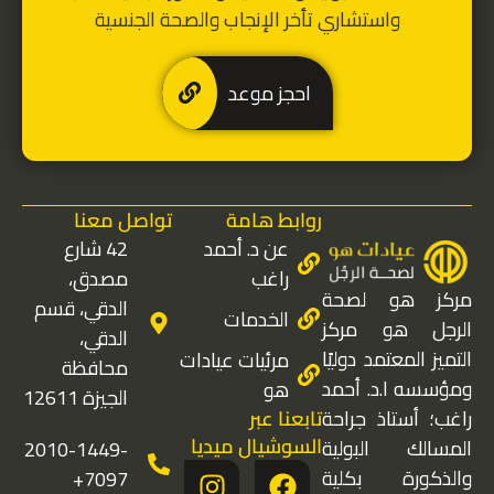
واستشاري تأخر الإنجاب والصحة الجنسية
احجز موعد
روابط هامة
تواصل معنا
عن د. أحمد
42 شارع
راغب
مصدق،
مركز هو لصحة
الدقي، قسم
الخدمات
الرجل هو مركز
الدقي،
التميز المعتمد دوليًا
مرئيات عيادات
محافظة
ومؤسسه ا.د. أحمد
هو
الجيزة 12611
تابعنا عبر
راغب؛ أستاذ جراحة
السوشيال ميديا
المسالك البولية
2010-1449-
I
Y
F
والذكورة بكلية
7097+