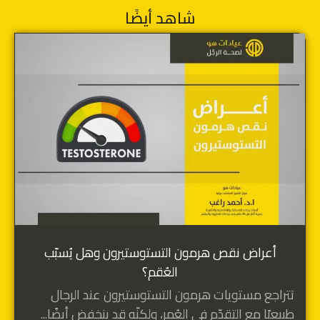
شاهد أيضًا
أعراض نقص هرمون التستوستيرون وهل يُسبّب
العُقم؟
تتراجع مستويات هرمون التستوستيرون عند الرجال
طبيعيًا مع التقدّم في العُمر، ولكنّه قد ينخفض أيضًا...