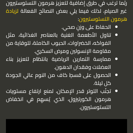
ربّما ترغب في طرق إضافية لتعزيز هرمون التستوستيرون
غير الصيام، لذلك فيما يلي بعض النصائح الفعالة
لزيادة
هرمون التستوستيرون
:
الحفاظ على وزنٍ صحي.
تناول الأطعمة الغنية بالعناصر الغذائية، مثل
الفواكه، الخضراوات، الحبوب الكاملة، للوقاية من
مقاومة الإنسولين ومرض السكري.
ممارسة التمارين الرياضية بانتظام لتعزيز بناء
العضلات وفقدان الدهون.
الحصول على قسطٍ كاف من النوم عالي الجودة
كل ليلة.
تجنّب التوتر قدر الإمكان، لمنع ارتفاع مستويات
هرمون الكورتيزول، الذي يُسهِم في انخفاض
التستوستيرون.