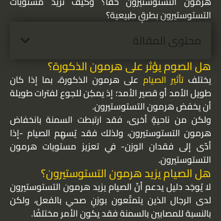
هرمون التستوستيرون حقًا؟ وكيف تزيد مستويات
التستوستيرون بطرقٍ طبيعية؟
محتوى المقالة
هل الصوم يؤثر على هرمون الذكورة؟
يختلف
تأثير الصيام
على هرمون الذكورة، بما إذا كان
طويل الأمد أو قصير الأمد؛ إذ يمكِن للجوع لفترات طويلة
أن يخفض هرمون التستوستيرون.
ولكن من ناحيةٍ أخرى، فقد ارتبطت السمنة بانخفاض
هرمون التستوستيرون، ولذلك فقد يُسهِم الصيام -إذا
أدّى إلى فقدان الوزن- في تعزيز مستويات هرمون
التستوستيرون.
هل الصيام يزيد هرمون التستوستيرون؟
لا يُوجَد دليل يدعم أنّ الصيام يزيد هرمون التستوستيرون
لدى الرجال الذين يتمتّعون بوزنٍ صحي بالفعل، ولكن
بالنسبة للمصابين بالسمنة فقد يكون الأمر مختلفًا.