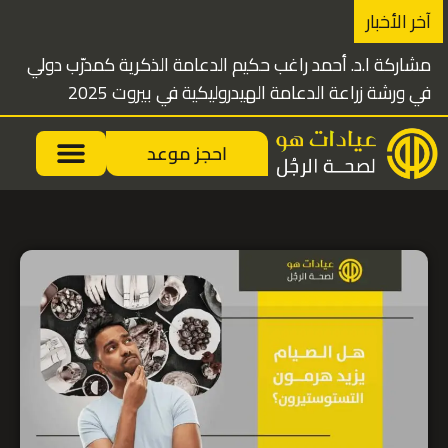
خطي
آخر الأخبار
لى
مشاركة ا.د. أحمد راغب حكيم الدعامة الذكرية كمدرّب دولي
لمحتوى
في ورشة زراعة الدعامة الهيدروليكية في بيروت 2025
احجز موعد