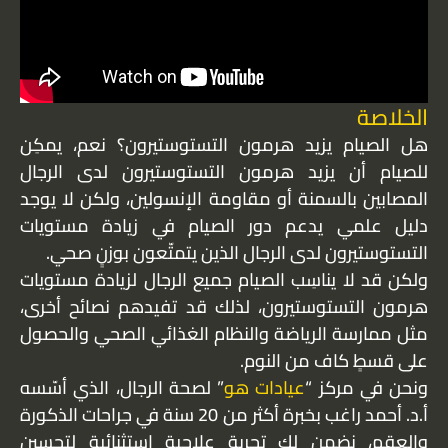
الخلاصة
هل الصيام يزيد هرمون التستوستيرون؟ نعم، يمكِن
للصيام أن يزيد هرمون التستوستيرون لدى الرجال
المصابين بالسمنة أو مقاومة الإنسولين، ولكن لا يوجد
دليل علمي يدعم دور الصيام في زيادة مستويات
التستوستيرون لدى الرجال الذين يتمتّعون بوزنٍ صحي.
ولكن قد لا يناسِب الصيام جميع الرجال لزيادة مستويات
هرمون التستوستيرون، لذلك قد تفيدهم نصائح أخرى،
مثل ممارسة الرياضة والنظام الغذائي الصحي والحصول
على قسطٍ كاف من النوم.
ونحن في مركز “
عيادات هو
” لصحة الرجال، الذي أسّسه
أ.د. أحمد راغب بخبرة أكثر من 20 سنة في جراحات الذكورة
والعقم، نضمن لك تجربة علاجية استثنائية لتحسين