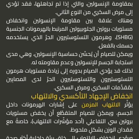
بمقاومة الإنسولين، والتي إذا تم تجاهلها، فقد تؤدي
إلى مرض السكري من النوع الثاني.
وهناك علاقة بين مقاومة الإنسولين وانخفاض
مستويات بروتين الجلوبيولين المرتبط بالهرمونات الجنسية
(SHBG)، وهرمون التستوستيرون الحرّ الذي يستخدمه
جسمك بالفعل.
ويمكِن للصيام أن يُحسِّن حساسية الإنسولين، وهي مدى
استجابة الجسم للإنسولين وعدم مقاومته له.
لذلك قد يؤدي الصيام بدوره إلى زيادة مستويات هرمون
التستوستيرون والتستوستيرون الحرّ لدى المصابِين
بمُقدِّمات السكري ومرض السكري.
انخفاض الإجهاد التأكسدي والالتهاب
يؤثِّر
الالتهاب المزمن
على إشارات الهرمونات داخل
الجسم، ويمكِن للصيام المتقطّع أن يخفض مستويات
بروتين سي التفاعلي (أحد مؤشّرات الالتهاب)، خاصةً مع
فقدان الوزن بشكلٍ ملحوظ.
ويؤدي انخفاض الالتهاب إلى خلق بيئة داخلية أكثر صحة