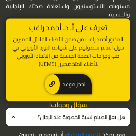
مستويات التستوستيرون واستعادة صحتك الإنجابية
والجنسية.
تعرف على أ. د. أحمد راغب
الدكتور أحمد راغب من ضمن الأطباء القلائل المميزين
حول العالم بحصولهم على شهادة البورد الأوروبي في
طب وجراحات الصحة الجنسية من الاتحاد الأوروبي
للأطباء المتخصصين (UEMS)
احجز موعد
سؤال وجواب!
هل يعزز الصيام نسبة الخصوبة عند الرجال؟
نعم، يمكن
للصيام المتقطّع
أن يُسهِم في تحسين