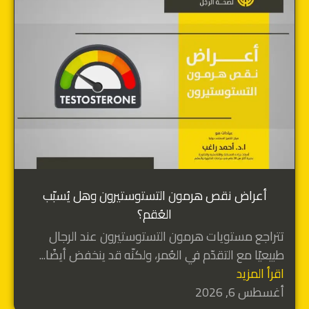
أعراض نقص هرمون التستوستيرون وهل يُسبّب
العُقم؟
تتراجع مستويات هرمون التستوستيرون عند الرجال
طبيعيًا مع التقدّم في العُمر، ولكنّه قد ينخفض أيضًا...
اقرأ المزيد
أغسطس 6, 2026