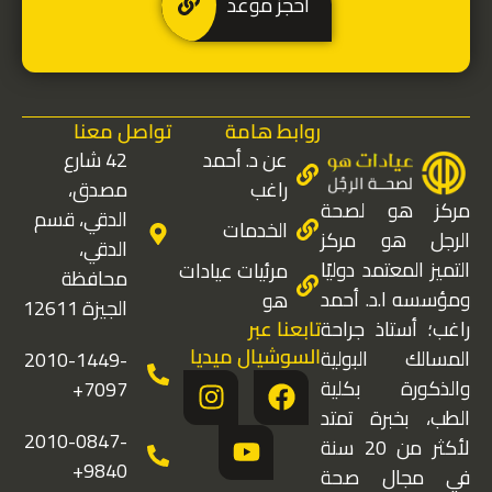
احجز موعد
روابط هامة
تواصل معنا
عن د. أحمد
42 شارع
راغب
مصدق،
مركز هو لصحة
الدقي، قسم
الخدمات
الرجل هو مركز
الدقي،
التميز المعتمد دوليًا
مرئيات عيادات
محافظة
ومؤسسه ا.د. أحمد
هو
الجيزة 12611
تابعنا عبر
راغب؛ أستاذ جراحة
السوشيال ميديا
المسالك البولية
2010-1449-
I
Y
F
والذكورة بكلية
7097+
n
o
a
الطب، بخبرة تمتد
s
u
c
2010-0847-
لأكثر من 20 سنة
t
t
e
9840+
في مجال صحة
a
u
b