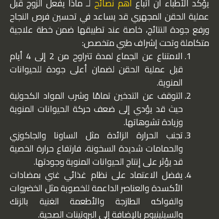
يؤكد الأطباء أن اتباع
أهم نصائح
لـ ماذا يفعل الزوج قبل
عملية الحقن المجهري قد يساعد في تحسين فرص النجاح
ورفع جودة النتائج، خاصة عند تطبيقها ضمن خطة علاجية
متكاملة وتحت إشراف طبي متخصص:
الامتناع عن الجماع لمدة تتراوح من 2 إلى 4 أيام
قبل عملية الحقن لضمان أعلى جودة للحيوانات
المنوية.
التوقف عن التدخين تمامًا وشرب المواد الكحولية
حيث قد يؤدي إلى ضعف حركة الحيوانات المنوية
وزيادة تشوهاتها.
تجنب الحرارة الزائدة مثل الساونا والجاكوزي
والحمامات شديدة السخونة، فارتفاع حرارة الخصية
قد يؤثر على إنتاج الحيوانات المنوية وجودتها.
يفضل الاعتماد على نظام غذائي غني بمضادات
الأكسدة والعناصر الداعمة للخصوبة مثل الخضروات
والفواكه الطازجة والأطعمة الغنية بالزنك
والسيلينيوم بالإضافة إلى البروتينات الصحية.