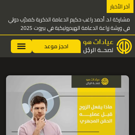
خطي
آخر الأخبار
لى
الدكتور أحمد راغب محاضراً ومدرباً دولياً 
لمحتوى
الذكرية في دبي
احجز موعد