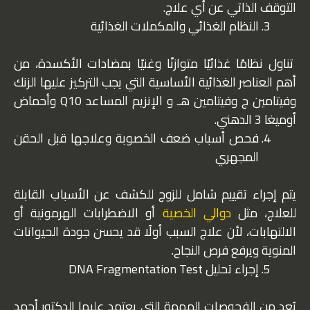
التوقف الذاتي عن أي علاج.
النظام الغذائي والمكملات الغذائية
تناول نظامًا غذائيًا متوازنًا وغنيًا بمضادات الأكسدة، من
أهم العناصر الغذائية الأساسية التي يجب التركيز عليها الزنك
وفيتامين ج وفيتامين هـ و الإنزيم المساعد Q10 وأحماض
أوميغا 3 الدهني.
فحص أسباب ضعف الخصوبة وعلاجها قبل الحقن
المجهري
يتم إجراء تقييم شامل للزوج للكشف عن الأسباب القابلة
للعلاج، مثل
دوالي الخصية
أو الاضطرابات الهرمونية أو
الالتهابات، لأن علاج السبب أولًا قد يحسن جودة الحيوانات
المنوية ويرفع فرص النجاح.
إجراء تحليل DNA Fragmentation Test
يُعد من الفحوصات المهمة التي يعتمد عليها الدكتور أحمد