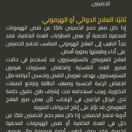
الخصيتين.
ثانيًا: العلاج الدوائي أو الهرموني
إذا كان صغر حجم الخصيتين ناتجًا عن نقص الهرمونات
المحفزة للخصية أو بعض اضطرابات الغدة النخامية، فقد
يلجأ الطبيب إلى العلاج الهرموني المناسب لتحفيز الخصيتين
على أداء وظيفتها بصورة أفضل.
العلاج التعويضي بالتستوستيرون: قد يُستخدم في حالات
قصور الغدد التناسلية وانخفاض مستويات هرمون
التستوستيرون، بهدف تعويض النقص وتحسين أعراضه مثل
انخفاض الرغبة الجنسية وضعف الطاقة وتراجع الصفات
الذكورية، ويجب استخدامه تحت إشراف طبي دقيق، خاصة
لدى الرجال الراغبين في الإنجاب، لأن بعض صور العلاج
التعويضي قد تؤثر على إنتاج الحيوانات المنوية.
أدوية تحفيز الخصيتين: إذا كان صغر حجم الخصيتين ناتجًا عن
خلل في الغدة النخامية أو نقص الهرمونات المحفزة
للخصية، فقد يصف الطبيب أدوية هرمونية مثل هرمون