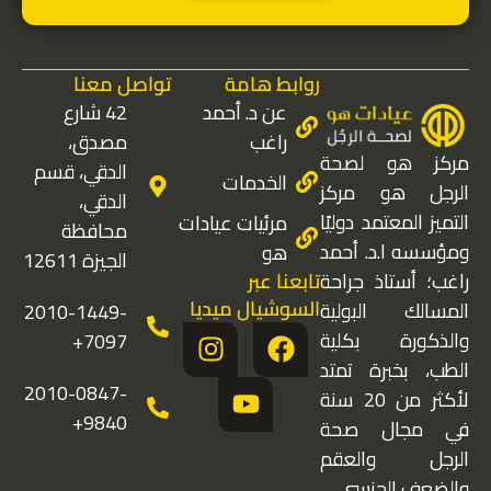
روابط هامة
تواصل معنا
عن د. أحمد
42 شارع
راغب
مصدق،
مركز هو لصحة
الدقي، قسم
الخدمات
الرجل هو مركز
الدقي،
التميز المعتمد دوليًا
مرئيات عيادات
محافظة
ومؤسسه ا.د. أحمد
هو
الجيزة 12611
تابعنا عبر
راغب؛ أستاذ جراحة
السوشيال ميديا
المسالك البولية
2010-1449-
I
Y
F
والذكورة بكلية
7097+
n
o
a
الطب، بخبرة تمتد
s
u
c
2010-0847-
لأكثر من 20 سنة
t
t
e
9840+
في مجال صحة
a
u
b
الرجل والعقم
g
b
o
والضعف الجنسي.