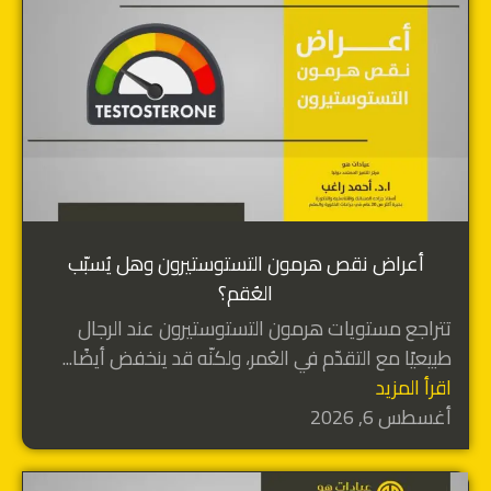
أعراض نقص هرمون التستوستيرون وهل يُسبّب
العُقم؟
تتراجع مستويات هرمون التستوستيرون عند الرجال
طبيعيًا مع التقدّم في العُمر، ولكنّه قد ينخفض أيضًا...
اقرأ المزيد
أغسطس 6, 2026