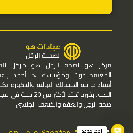
مركز هو لصحة الرجل هو مركز التمي
المعتمد دوليًا ومؤسسه ا.د. أحمد راغب
أستاذ جراحة المسالك البولية والذكورة بكل
الطب، بخبرة تمتد لأكثر من 20 سنة في
صحة الرجل والعقم والضعف الجنسي.
جميع الحقوق محفوظة© لعيادات هو
Contact Us
احجز موعد