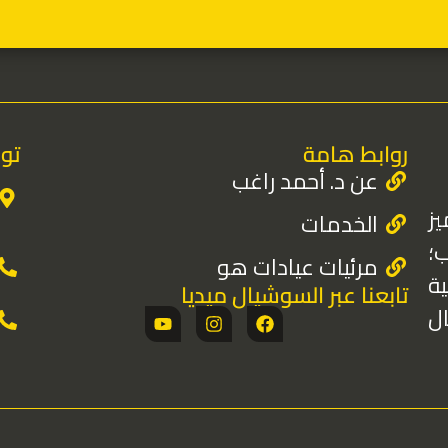
روابط هامة
تو
عن د. أحمد راغب
ز
الخدمات
؛
مرئيات عيادات هو
ية
تابعنا عبر السوشيال ميديا
 مجال
Y
I
F
o
n
a
u
s
c
t
t
e
u
a
b
b
g
o
e
r
o
a
k