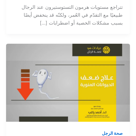
تتراجع مستويات هرمون التستوستيرون عند الرجال
طبيعيًا مع التقدّم في العُمر، ولكنّه قد ينخفض أيضًا
بسبب مشكلات الخصية أو اضطرابات […]
صحة الرجل